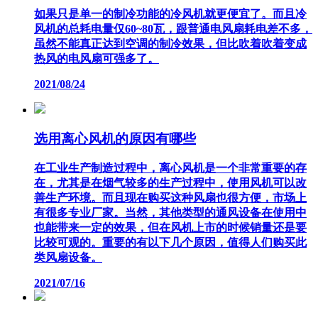
如果只是单一的制冷功能的冷风机就更便宜了。而且冷
风机的总耗电量仅60~80瓦，跟普通电风扇耗电差不多，
虽然不能真正达到空调的制冷效果，但比吹着吹着变成
热风的电风扇可强多了。
2021/08/24
选用离心风机的原因有哪些
在工业生产制造过程中，离心风机是一个非常重要的存
在，尤其是在烟气较多的生产过程中，使用风机可以改
善生产环境。而且现在购买这种风扇也很方便，市场上
有很多专业厂家。当然，其他类型的通风设备在使用中
也能带来一定的效果，但在风机上市的时候销量还是要
比较可观的。重要的有以下几个原因，值得人们购买此
类风扇设备。
2021/07/16