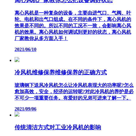
离心风机厂家教你怎么把设备调好状态
离心风机是一种复杂的设备，主要由进气口、气阀、叶
轮、电机和出气口组成。在不同的条件下，离心风机的
效果是不同的。所以不同的工况不一致，会影响离心风
机的效果。离心风机如何调试到更好的状态，离心风机
厂家教你从多方面入手！
2021/06/10
冷风机维修保养维修保养的正确方式
玻璃钢下送风冷风机怎么让冷风机表现大的功率呢?怎么
愈加高效，安全，经济的运转呢?对此冷风机的养护是必
不可少一项重要任务。有爱好的兄弟可进来了解一下。
2021/09/06
传统清洁方式对工业冷风机的影响