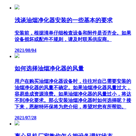
浅谈油烟净化器安装的一些基本的要求
安装前，根据清单仔细检查设备和附件是否齐全。如果
设备损坏或配件不规则，请及时联系供应商。
2021/08/04
如何选择油烟净化器的风量
用户在购买油烟净化器设备时，往往对自己需要安装的
油烟净化器的风量不确定。如果油烟净化器风量过大，
容易造成资源浪费。如果油烟净化器的风量过小，将达
不到净化要求。那么安装油烟净化器时如何选择呢？接
下来，恩耐特环保将为您介绍，希望对您有所帮助。
2021/07/28