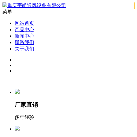
菜单
网站首页
产品中心
新闻中心
联系我们
关于我们
厂家直销
多年经验