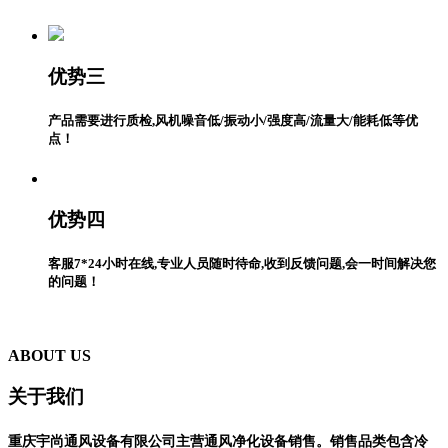
优势三
产品需要进行质检,风机噪音低/振动小/强度高/流量大/能耗低等优
点！
优势四
客服7*24小时在线,专业人员随时待命,收到反馈问题,会一时间解决您
的问题！
ABOUT US
关于我们
重庆宇尚通风设备有限公司主营通风净化设备销售。
销售品类包含冷