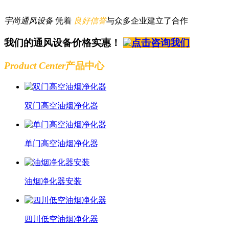
宇尚通风设备
凭着
良好信誉
与众多企业建立了合作
我们的通风设备价格实惠！
点击咨询我们
Product Center
产品中心
双门高空油烟净化器
单门高空油烟净化器
油烟净化器安装
四川低空油烟净化器