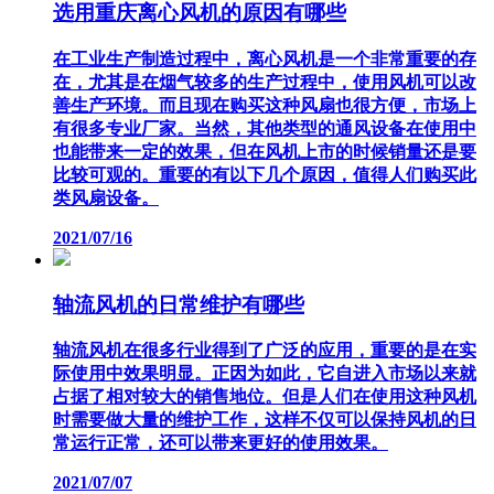
选用重庆离心风机的原因有哪些
在工业生产制造过程中，离心风机是一个非常重要的存
在，尤其是在烟气较多的生产过程中，使用风机可以改
善生产环境。而且现在购买这种风扇也很方便，市场上
有很多专业厂家。当然，其他类型的通风设备在使用中
也能带来一定的效果，但在风机上市的时候销量还是要
比较可观的。重要的有以下几个原因，值得人们购买此
类风扇设备。
2021/07/16
轴流风机的日常维护有哪些
轴流风机在很多行业得到了广泛的应用，重要的是在实
际使用中效果明显。正因为如此，它自进入市场以来就
占据了相对较大的销售地位。但是人们在使用这种风机
时需要做大量的维护工作，这样不仅可以保持风机的日
常运行正常，还可以带来更好的使用效果。
2021/07/07