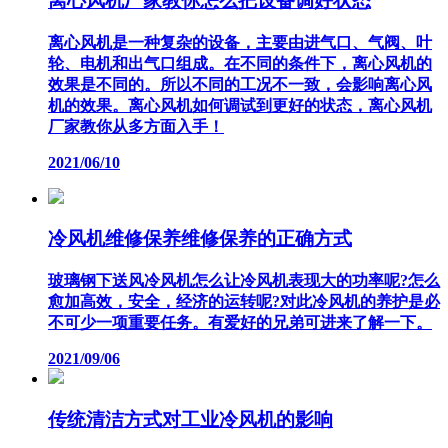
离心风机厂家教你怎么把设备调好状态
离心风机是一种复杂的设备，主要由进气口、气阀、叶
轮、电机和出气口组成。在不同的条件下，离心风机的
效果是不同的。所以不同的工况不一致，会影响离心风
机的效果。离心风机如何调试到更好的状态，离心风机
厂家教你从多方面入手！
2021/06/10
冷风机维修保养维修保养的正确方式
玻璃钢下送风冷风机怎么让冷风机表现大的功率呢?怎么
愈加高效，安全，经济的运转呢?对此冷风机的养护是必
不可少一项重要任务。有爱好的兄弟可进来了解一下。
2021/09/06
传统清洁方式对工业冷风机的影响