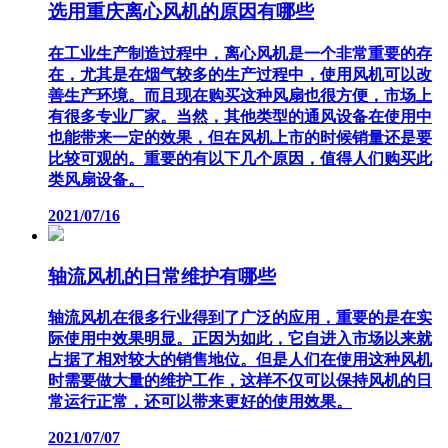
选用重庆离心风机的原因有哪些
在工业生产制造过程中，离心风机是一个非常重要的存
在，尤其是在烟气较多的生产过程中，使用风机可以改
善生产环境。而且现在购买这种风扇也很方便，市场上
有很多专业厂家。当然，其他类型的通风设备在使用中
也能带来一定的效果，但在风机上市的时候销量还是要
比较可观的。重要的有以下几个原因，值得人们购买此
类风扇设备。
2021/07/16
轴流风机的日常维护有哪些
轴流风机在很多行业得到了广泛的应用，重要的是在实
际使用中效果明显。正因为如此，它自进入市场以来就
占据了相对较大的销售地位。但是人们在使用这种风机
时需要做大量的维护工作，这样不仅可以保持风机的日
常运行正常，还可以带来更好的使用效果。
2021/07/07