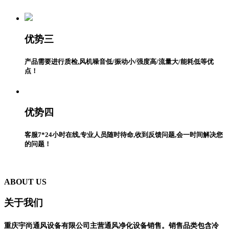
优势三
产品需要进行质检,风机噪音低/振动小/强度高/流量大/能耗低等优
点！
优势四
客服7*24小时在线,专业人员随时待命,收到反馈问题,会一时间解决您
的问题！
ABOUT US
关于我们
重庆宇尚通风设备有限公司主营通风净化设备销售。
销售品类包含冷