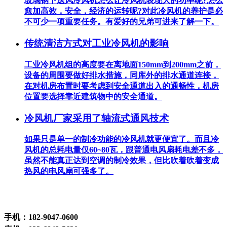
玻璃钢下送风冷风机怎么让冷风机表现大的功率呢?怎么
愈加高效，安全，经济的运转呢?对此冷风机的养护是必
不可少一项重要任务。有爱好的兄弟可进来了解一下。
传统清洁方式对工业冷风机的影响
工业冷风机组的高度要在离地面150mm到200mm之前，
设备的周围要做好排水措施，同库外的排水通道连接，
在对机房布置时要考虑到安全通道出入的通畅性，机房
位置要选择靠近建筑物中的安全通道。
冷风机厂家采用了轴流式通风技术
如果只是单一的制冷功能的冷风机就更便宜了。而且冷
风机的总耗电量仅60~80瓦，跟普通电风扇耗电差不多，
虽然不能真正达到空调的制冷效果，但比吹着吹着变成
热风的电风扇可强多了。
手机：182-9047-0600