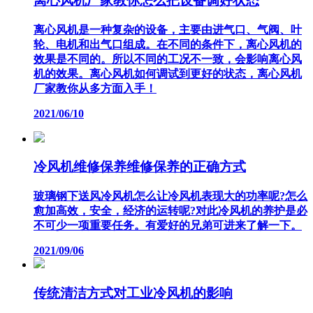
离心风机厂家教你怎么把设备调好状态
离心风机是一种复杂的设备，主要由进气口、气阀、叶
轮、电机和出气口组成。在不同的条件下，离心风机的
效果是不同的。所以不同的工况不一致，会影响离心风
机的效果。离心风机如何调试到更好的状态，离心风机
厂家教你从多方面入手！
2021/06/10
冷风机维修保养维修保养的正确方式
玻璃钢下送风冷风机怎么让冷风机表现大的功率呢?怎么
愈加高效，安全，经济的运转呢?对此冷风机的养护是必
不可少一项重要任务。有爱好的兄弟可进来了解一下。
2021/09/06
传统清洁方式对工业冷风机的影响